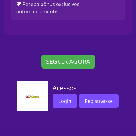
🎁 Receba bônus exclusivos
automaticamente
SEGUIR AGORA
Acessos
Login
Registrar-se