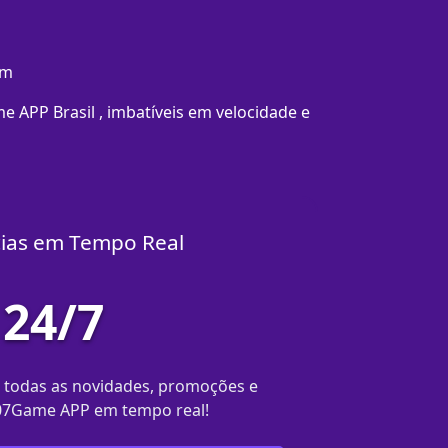
am
APP Brasil , imbatíveis em velocidade e
cias em Tempo Real
24/7
e todas as novidades, promoções e
07Game APP em tempo real!