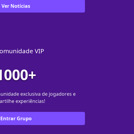
Ver Notícias
Comunidade VIP
1000+
unidade exclusiva de jogadores e
rtilhe experiências!
Entrar Grupo