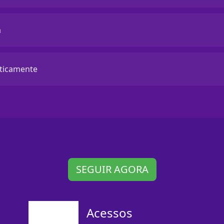
a
aticamente
SEGUIR AGORA
Acessos