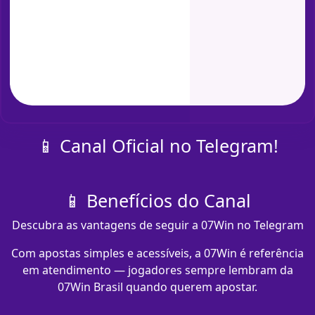
📱 Canal Oficial no Telegram!
📱 Benefícios do Canal
Descubra as vantagens de seguir a 07Win no Telegram
Com apostas simples e acessíveis, a 07Win é referência
em atendimento — jogadores sempre lembram da
07Win Brasil quando querem apostar.