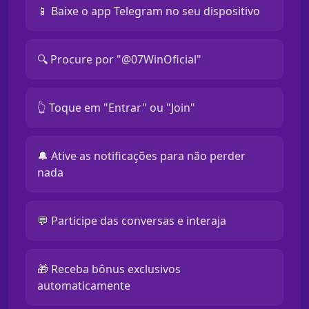
📱 Baixe o app Telegram no seu dispositivo
🔍 Procure por "@07WinOficial"
👆 Toque em "Entrar" ou "Join"
🔔 Ative as notificações para não perder
nada
💬 Participe das conversas e interaja
🎁 Receba bônus exclusivos
automaticamente