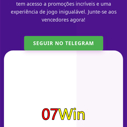
tem acesso a promoções incríveis e uma
experiência de jogo inigualável. Junte-se aos
vencedores agora!
SEGUIR NO TELEGRAM