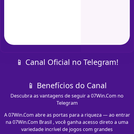
📱 Canal Oficial no Telegram!
📱 Benefícios do Canal
Descubra as vantagens de seguir a 07Win.Com no
Telegram
A 07Win.Com abre as portas para a riqueza — ao entrar
na 07Win.Com Brasil , você ganha acesso direto a uma
variedade incrível de jogos com grandes