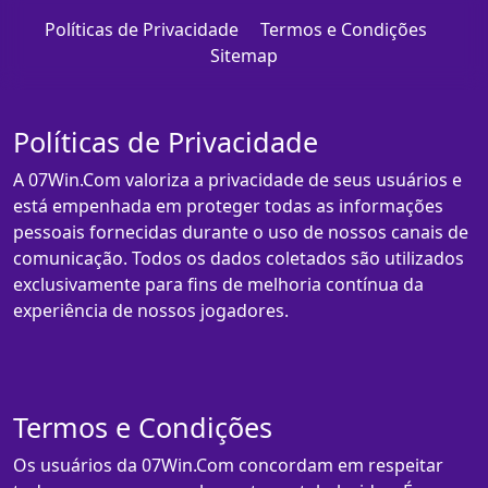
Políticas de Privacidade
Termos e Condições
Sitemap
Políticas de Privacidade
A 07Win.Com valoriza a privacidade de seus usuários e
está empenhada em proteger todas as informações
pessoais fornecidas durante o uso de nossos canais de
comunicação. Todos os dados coletados são utilizados
exclusivamente para fins de melhoria contínua da
experiência de nossos jogadores.
Termos e Condições
Os usuários da 07Win.Com concordam em respeitar