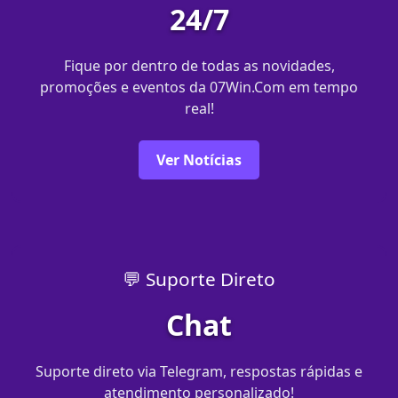
24/7
Fique por dentro de todas as novidades,
promoções e eventos da 07Win.Com em tempo
real!
Ver Notícias
💬 Suporte Direto
Chat
Suporte direto via Telegram, respostas rápidas e
atendimento personalizado!