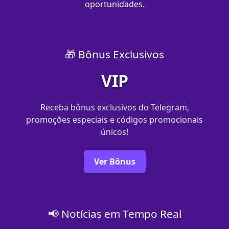
oportunidades.
🎁 Bônus Exclusivos
VIP
Receba bônus exclusivos do Telegram,
promoções especiais e códigos promocionais
únicos!
Ver Bônus
📢 Notícias em Tempo Real