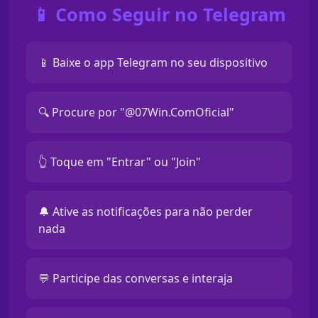
📱 Como Seguir no Telegram
📱 Baixe o app Telegram no seu dispositivo
🔍 Procure por "@07Win.ComOficial"
👆 Toque em "Entrar" ou "Join"
🔔 Ative as notificações para não perder
nada
💬 Participe das conversas e interaja