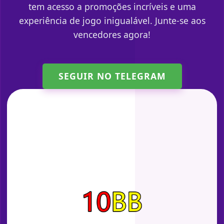
tem acesso a promoções incríveis e uma
experiência de jogo inigualável. Junte-se aos
vencedores agora!
SEGUIR NO TELEGRAM