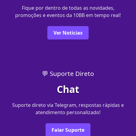
Fique por dentro de todas as novidades,
promoções e eventos da 10BB em tempo real!
Ver Notícias
💬 Suporte Direto
Chat
Suporte direto via Telegram, respostas rápidas e
atendimento personalizado!
Falar Suporte