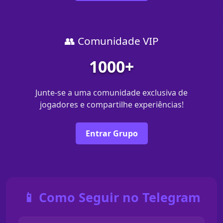
👥 Comunidade VIP
1000+
Junte-se a uma comunidade exclusiva de
jogadores e compartilhe experiências!
Entrar Grupo
📱 Como Seguir no Telegram