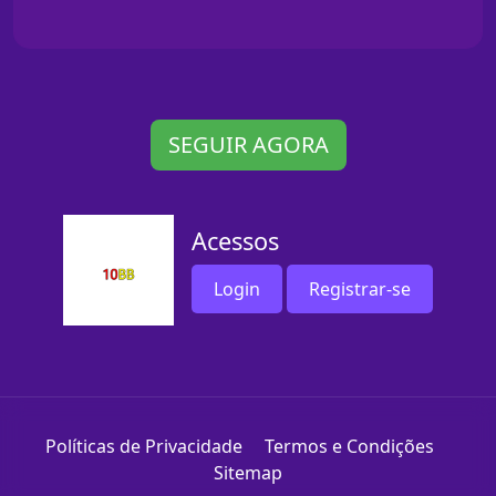
SEGUIR AGORA
Acessos
Login
Registrar-se
Políticas de Privacidade
Termos e Condições
Sitemap