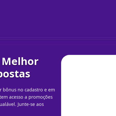
 Melhor
postas
r bônus no cadastro e em
 tem acesso a promoções
ualável. Junte-se aos