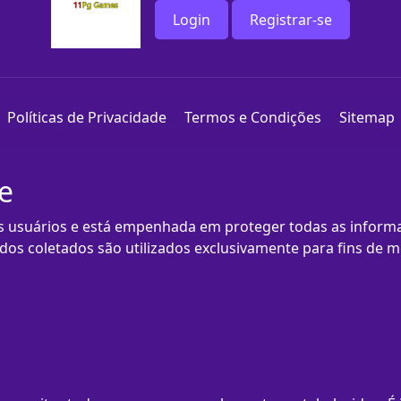
Login
Registrar-se
Políticas de Privacidade
Termos e Condições
Sitemap
de
us usuários e está empenhada em proteger todas as inform
os coletados são utilizados exclusivamente para fins de m