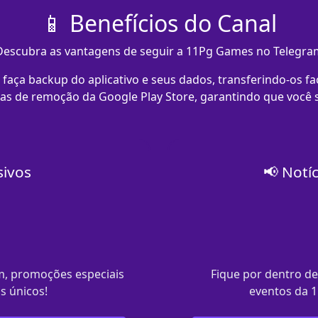
📱 Benefícios do Canal
Descubra as vantagens de seguir a 11Pg Games no Telegra
aça backup do aplicativo e seus dados, transferindo-os fa
cas de remoção da Google Play Store, garantindo que você 
sivos
📢 Notí
m, promoções especiais
Fique por dentro d
s únicos!
eventos da 