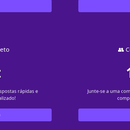
reto
👥 
t
espostas rápidas e
Junte-se a uma com
lizado!
compa
e