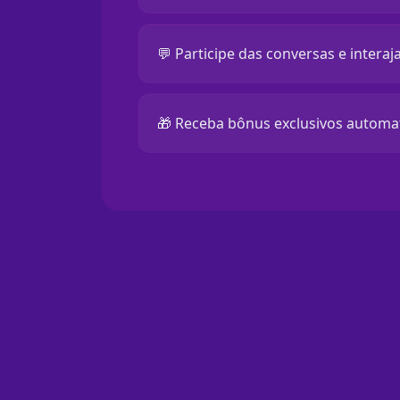
💬 Participe das conversas e interaj
🎁 Receba bônus exclusivos autom