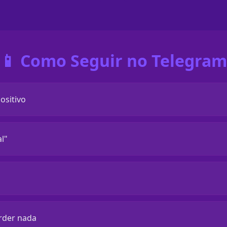
📱 Como Seguir no Telegram
ositivo
l"
erder nada