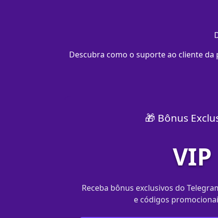
Descubra como o suporte ao cliente da 
🎁 Bônus Exclu
VIP
Receba bônus exclusivos do Telegra
e códigos promocionai