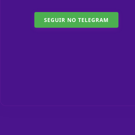
SEGUIR NO TELEGRAM