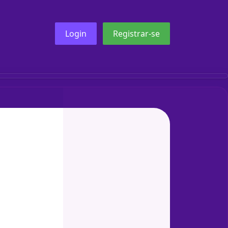
Login
Registrar-se