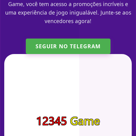
Game, você tem acesso a promoções incríveis e
uma experiência de jogo inigualável. Junte-se aos
vencedores agora!
SEGUIR NO TELEGRAM