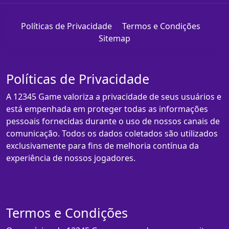
Políticas de Privacidade
Termos e Condições
Sitemap
Políticas de Privacidade
A 12345 Game valoriza a privacidade de seus usuários e
está empenhada em proteger todas as informações
pessoais fornecidas durante o uso de nossos canais de
comunicação. Todos os dados coletados são utilizados
exclusivamente para fins de melhoria contínua da
experiência de nossos jogadores.
Termos e Condições