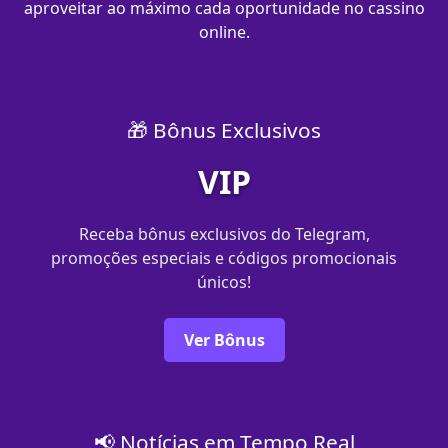
aproveitar ao máximo cada oportunidade no cassino
online.
🎁 Bônus Exclusivos
VIP
Receba bônus exclusivos do Telegram,
promoções especiais e códigos promocionais
únicos!
Ver Bônus
📢 Notícias em Tempo Real