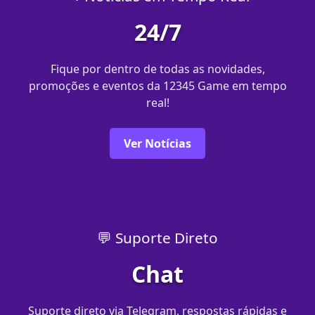
24/7
Fique por dentro de todas as novidades,
promoções e eventos da 12345 Game em tempo
real!
Ver Notícias
💬 Suporte Direto
Chat
Suporte direto via Telegram, respostas rápidas e