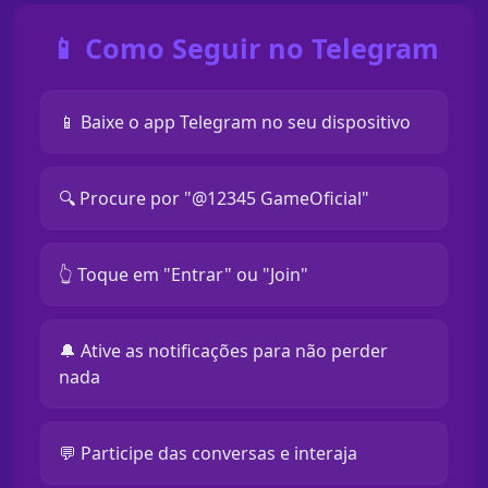
📱 Como Seguir no Telegram
📱 Baixe o app Telegram no seu dispositivo
🔍 Procure por "@12345 GameOficial"
👆 Toque em "Entrar" ou "Join"
🔔 Ative as notificações para não perder
nada
💬 Participe das conversas e interaja