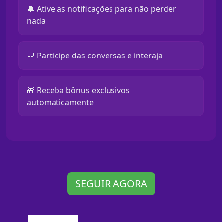
🔔 Ative as notificações para não perder
nada
💬 Participe das conversas e interaja
🎁 Receba bônus exclusivos
automaticamente
SEGUIR AGORA