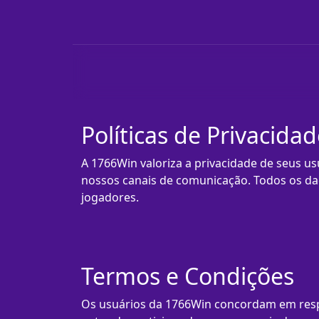
Políticas de Privacida
A 1766Win valoriza a privacidade de seus u
nossos canais de comunicação. Todos os dad
jogadores.
Termos e Condições
Os usuários da 1766Win concordam em respe