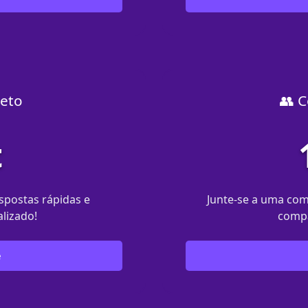
reto
👥 
t
espostas rápidas e
Junte-se a uma com
lizado!
compa
e