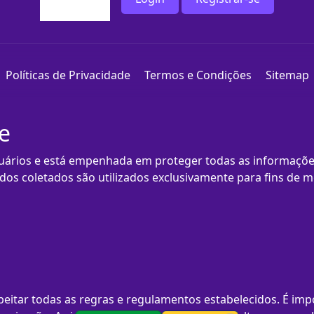
Políticas de Privacidade
Termos e Condições
Sitemap
de
suários e está empenhada em proteger todas as informaçõe
os coletados são utilizados exclusivamente para fins de m
itar todas as regras e regulamentos estabelecidos. É impo