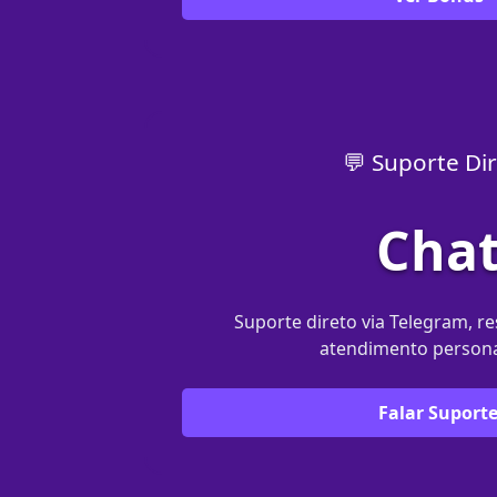
💬 Suporte Di
Cha
Suporte direto via Telegram, r
atendimento persona
Falar Suport