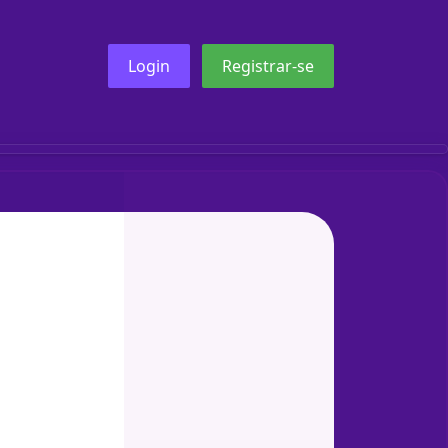
Login
Registrar-se