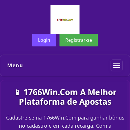
Login
Registrar-se
Menu
📱 1766Win.Com A Melhor
Plataforma de Apostas
Cadastre-se na 1766Win.Com para ganhar bônus
no cadastro e em cada recarga. Com a