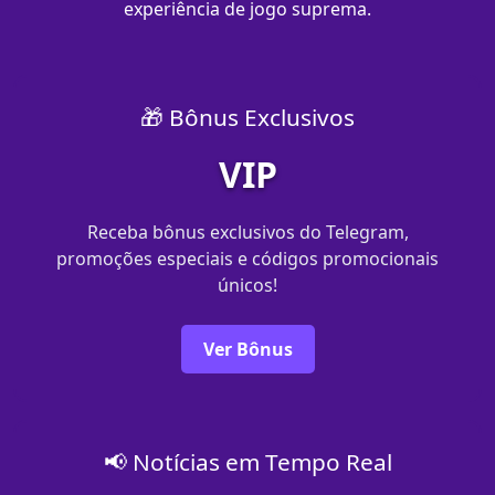
experiência de jogo suprema.
🎁 Bônus Exclusivos
VIP
Receba bônus exclusivos do Telegram,
promoções especiais e códigos promocionais
únicos!
Ver Bônus
📢 Notícias em Tempo Real