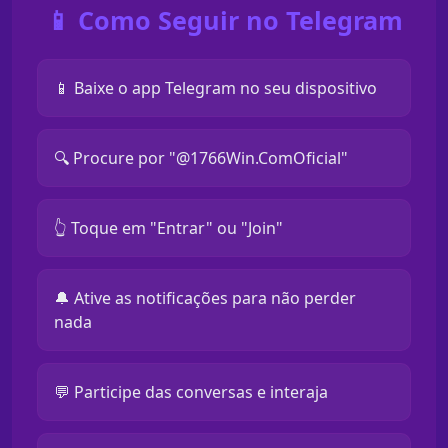
📱 Como Seguir no Telegram
📱 Baixe o app Telegram no seu dispositivo
🔍 Procure por "@1766Win.ComOficial"
👆 Toque em "Entrar" ou "Join"
🔔 Ative as notificações para não perder
nada
💬 Participe das conversas e interaja