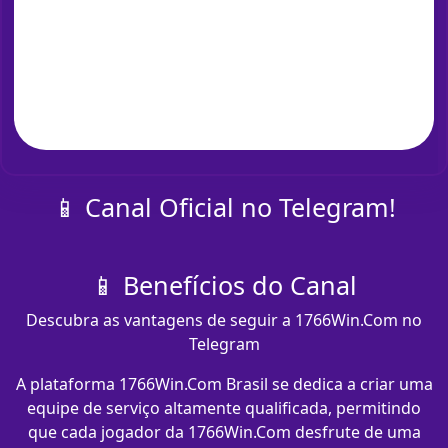
📱 Canal Oficial no Telegram!
📱 Benefícios do Canal
Descubra as vantagens de seguir a 1766Win.Com no
Telegram
A plataforma 1766Win.Com Brasil se dedica a criar uma
equipe de serviço altamente qualificada, permitindo
que cada jogador da 1766Win.Com desfrute de uma