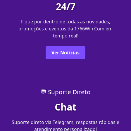
24/7
Fique por dentro de todas as novidades,
promoções e eventos da 1766Win.Com em
tempo real!
Ver Notícias
💬 Suporte Direto
Chat
Suporte direto via Telegram, respostas rápidas e
atendimento personalizado!