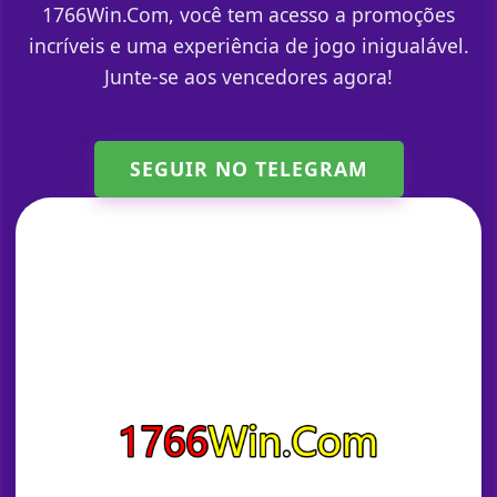
1766Win.Com, você tem acesso a promoções
incríveis e uma experiência de jogo inigualável.
Junte-se aos vencedores agora!
SEGUIR NO TELEGRAM