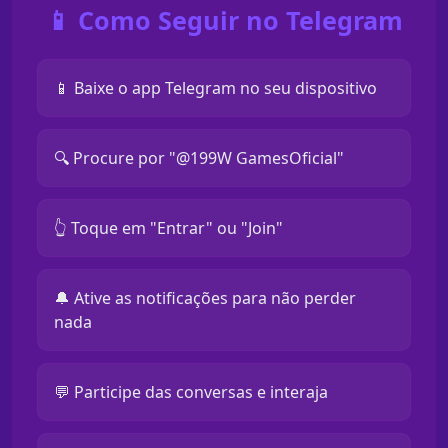
📱 Como Seguir no Telegram
📱 Baixe o app Telegram no seu dispositivo
🔍 Procure por "@199W GamesOficial"
👆 Toque em "Entrar" ou "Join"
🔔 Ative as notificações para não perder
nada
💬 Participe das conversas e interaja