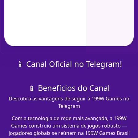
📱 Canal Oficial no Telegram!
📱 Benefícios do Canal
Descubra as vantagens de seguir a 199W Games no
Telegram
Com a tecnologia de rede mais avançada, a 199W
Games construiu um sistema de jogos robusto —
jogadores globais se reúnem na 199W Games Brasil