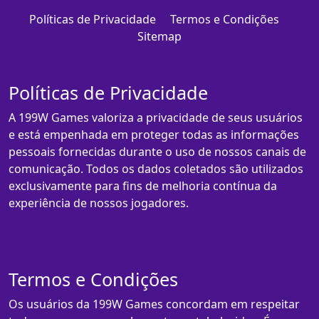
Políticas de Privacidade
Termos e Condições
Sitemap
Políticas de Privacidade
A 199W Games valoriza a privacidade de seus usuários
e está empenhada em proteger todas as informações
pessoais fornecidas durante o uso de nossos canais de
comunicação. Todos os dados coletados são utilizados
exclusivamente para fins de melhoria contínua da
experiência de nossos jogadores.
Termos e Condições
Os usuários da 199W Games concordam em respeitar