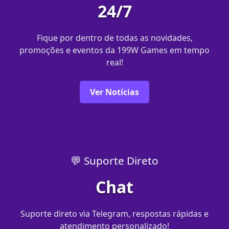
24/7
Fique por dentro de todas as novidades,
promoções e eventos da 199W Games em tempo
real!
Ver Notícias
💬 Suporte Direto
Chat
Suporte direto via Telegram, respostas rápidas e
atendimento personalizado!