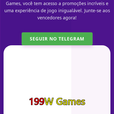
Games, você tem acesso a promoções incríveis e
uma experiência de jogo inigualável. Junte-se aos
vencedores agora!
SEGUIR NO TELEGRAM