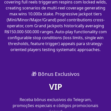
covering full reels triggeram respins com locked wilds,
creating scenarios de multi-reel coverage generating
max wins 10.000x stake. Progressive jackpot tiers
(Mini/Minor/Major/Grand) pool contributions cross-
operator, com Grand jackpots historically averaging
R$150.000-500.000 ranges. Auto-play functionality com
configurable stop conditions (loss limits, single win
thresholds, feature trigger) appeals para strategy-
oriented players testing systematic approaches.
🎁 Bônus Exclusivos
VIP
Receba bônus exclusivos do Telegram,
promoções especiais e códigos promocionais