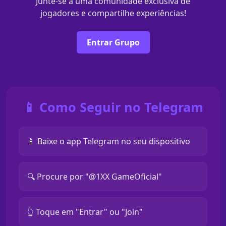
Junte-se a uma comunidade exclusiva de
jogadores e compartilhe experiências!
Entrar Grupo
📱 Como Seguir no Telegram
📱 Baixe o app Telegram no seu dispositivo
🔍 Procure por "@1XX GameOficial"
👆 Toque em "Entrar" ou "Join"