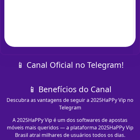
📱 Canal Oficial no Telegram!
📱 Benefícios do Canal
Descubra as vantagens de seguir a 2025HaPPy Vip no
Telegram
A 2025HaPPy Vip é um dos softwares de apostas
móveis mais queridos — a plataforma 2025HaPPy Vip
Brasil atrai milhares de usuários todos os dias.