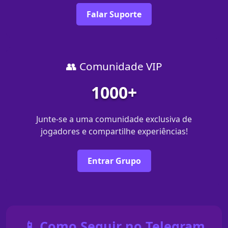
Falar Suporte
👥 Comunidade VIP
1000+
Junte-se a uma comunidade exclusiva de
jogadores e compartilhe experiências!
Entrar Grupo
📱 Como Seguir no Telegram