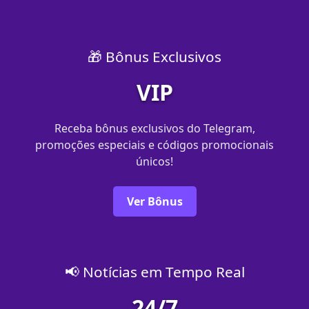
🎁 Bônus Exclusivos
VIP
Receba bônus exclusivos do Telegram,
promoções especiais e códigos promocionais
únicos!
Ver Bônus
📢 Notícias em Tempo Real
24/7