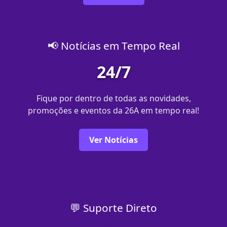
📢 Notícias em Tempo Real
24/7
Fique por dentro de todas as novidades,
promoções e eventos da 26A em tempo real!
Ver Notícias
💬 Suporte Direto