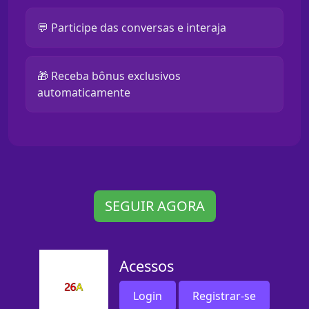
💬 Participe das conversas e interaja
🎁 Receba bônus exclusivos
automaticamente
SEGUIR AGORA
Acessos
Login
Registrar-se