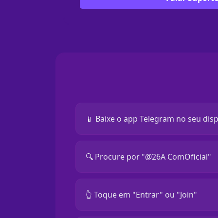
📱 Baixe o app Telegram no seu disp
🔍 Procure por "@26A ComOficial"
👆 Toque em "Entrar" ou "Join"