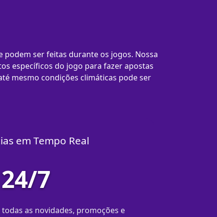
e podem ser feitas durante os jogos. Nossa
s específicos do jogo para fazer apostas
 até mesmo condições climáticas pode ser
cias em Tempo Real
24/7
e todas as novidades, promoções e