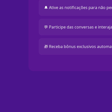
🔔 Ative as notificações para não p
💬 Participe das conversas e interaj
🎁 Receba bônus exclusivos autom