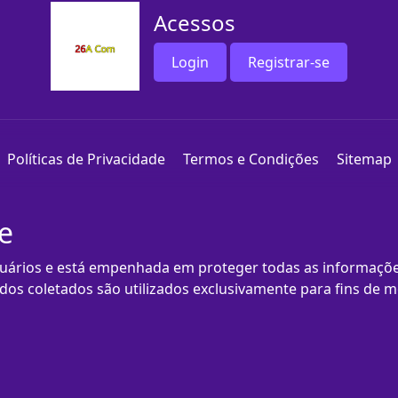
Acessos
Login
Registrar-se
Políticas de Privacidade
Termos e Condições
Sitemap
de
usuários e está empenhada em proteger todas as informaçõe
os coletados são utilizados exclusivamente para fins de m