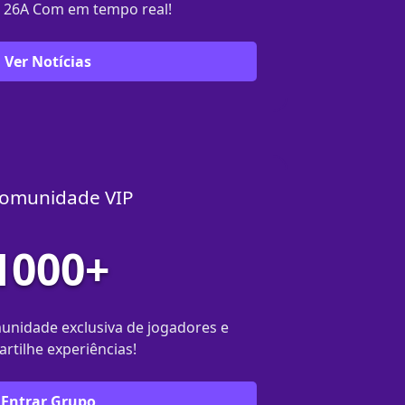
 26A Com em tempo real!
Ver Notícias
Comunidade VIP
1000+
unidade exclusiva de jogadores e
rtilhe experiências!
Entrar Grupo