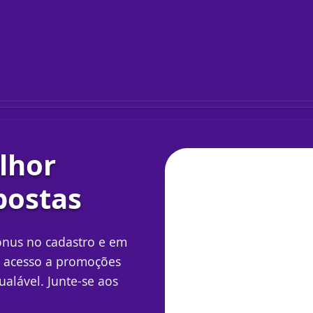
lhor
postas
ônus no cadastro e em
m acesso a promoções
ualável. Junte-se aos