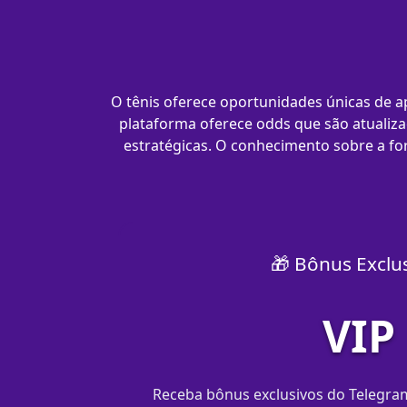
O tênis oferece oportunidades únicas de a
plataforma oferece odds que são atualiz
estratégicas. O conhecimento sobre a fo
🎁 Bônus Exclu
VIP
Receba bônus exclusivos do Telegra