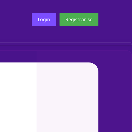
Login
Registrar-se