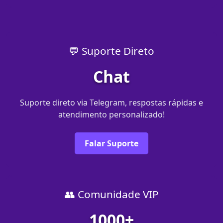
💬 Suporte Direto
Chat
Suporte direto via Telegram, respostas rápidas e
atendimento personalizado!
Falar Suporte
👥 Comunidade VIP
1000+