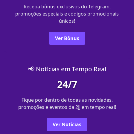
Receba bônus exclusivos do Telegram,
promoções especiais e códigos promocionais
únicos!
Ver Bônus
📢 Notícias em Tempo Real
24/7
Fique por dentro de todas as novidades,
promoções e eventos da 2JJ em tempo real!
Ver Notícias