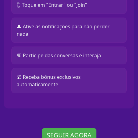
👆 Toque em "Entrar" ou "Join"
🔔 Ative as notificações para não perder
nada
💬 Participe das conversas e interaja
🎁 Receba bônus exclusivos
automaticamente
SEGUIR AGORA