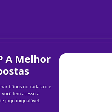
P A Melhor
postas
har bônus no cadastro e
 você tem acesso a
e jogo inigualável.