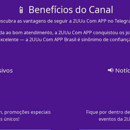
📱 Benefícios do Canal
scubra as vantagens de seguir a 2UUu Com APP no Teleg
 ao bom atendimento, a 2UUu Com APP conquistou os jog
xcelente — a 2UUu Com APP Brasil é sinônimo de confiança
sivos
📢 Notí
m, promoções especiais
Fique por dentro d
s únicos!
eventos da 2