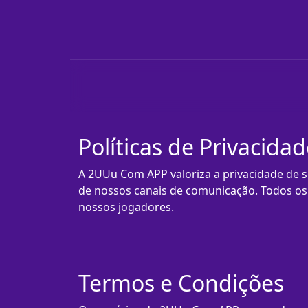
Políticas de Privacida
A 2UUu Com APP valoriza a privacidade de 
de nossos canais de comunicação. Todos os 
nossos jogadores.
Termos e Condições