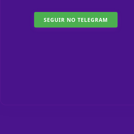
SEGUIR NO TELEGRAM