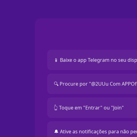
📱 Baixe o app Telegram no seu disp
🔍 Procure por "@2UUu Com APPOfi
👆 Toque em "Entrar" ou "Join"
🔔 Ative as notificações para não p