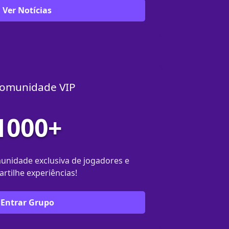
Ver Notícias
Comunidade VIP
1000+
unidade exclusiva de jogadores e
rtilhe experiências!
Entrar Grupo