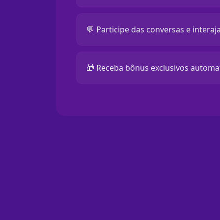
💬 Participe das conversas e interaj
🎁 Receba bônus exclusivos autom