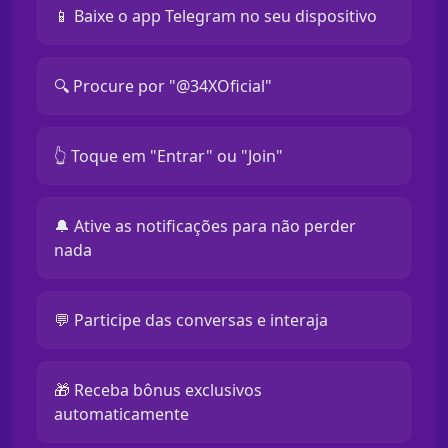
📱 Baixe o app Telegram no seu dispositivo
🔍 Procure por "@34XOficial"
👆 Toque em "Entrar" ou "Join"
🔔 Ative as notificações para não perder
nada
💬 Participe das conversas e interaja
🎁 Receba bônus exclusivos
automaticamente