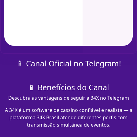
📱 Canal Oficial no Telegram!
📱 Benefícios do Canal
Descubra as vantagens de seguir a 34X no Telegram
A 34X é um software de cassino confiável e realista — a
plataforma 34X Brasil atende diferentes perfis com
transmissão simultânea de eventos.