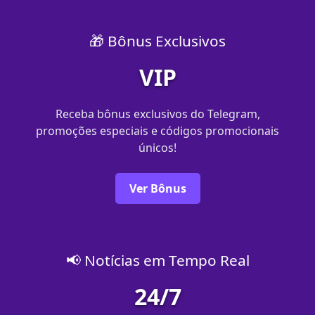
🎁 Bônus Exclusivos
VIP
Receba bônus exclusivos do Telegram,
promoções especiais e códigos promocionais
únicos!
Ver Bônus
📢 Notícias em Tempo Real
24/7