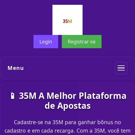
Login
Registrar-se
Menu
📱 35M A Melhor Plataforma
de Apostas
Cadastre-se na 35M para ganhar bônus no
cadastro e em cada recarga. Com a 35M, você tem