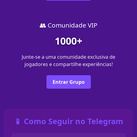
👥 Comunidade VIP
1000+
Junte-se a uma comunidade exclusiva de
jogadores e compartilhe experiências!
Entrar Grupo
📱 Como Seguir no Telegram