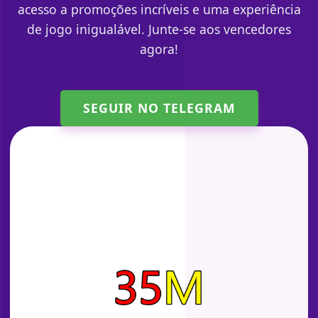
acesso a promoções incríveis e uma experiência
de jogo inigualável. Junte-se aos vencedores
agora!
SEGUIR NO TELEGRAM