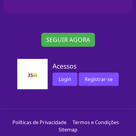
SEGUIR AGORA
Acessos
Login
Registrar-se
Políticas de Privacidade
Termos e Condições
Sitemap