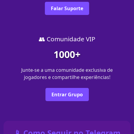
Falar Suporte
👥 Comunidade VIP
1000+
Junte-se a uma comunidade exclusiva de
jogadores e compartilhe experiências!
Entrar Grupo
📱 Como Seguir no Telegram