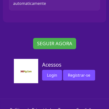
automaticamente
SEGUIR AGORA
Acessos
Login
Registrar-se