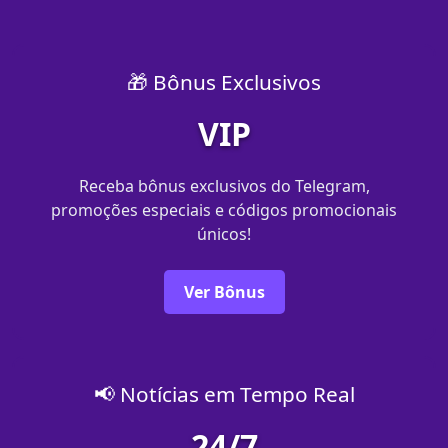
🎁 Bônus Exclusivos
VIP
Receba bônus exclusivos do Telegram,
promoções especiais e códigos promocionais
únicos!
Ver Bônus
📢 Notícias em Tempo Real
24/7