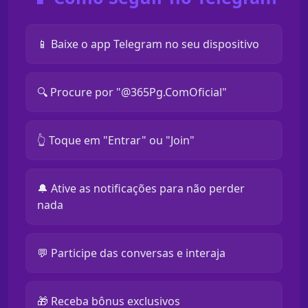
📱 Baixe o app Telegram no seu dispositivo
🔍 Procure por "@365Pg.ComOficial"
👆 Toque em "Entrar" ou "Join"
🔔 Ative as notificações para não perder
nada
💬 Participe das conversas e interaja
🎁 Receba bônus exclusivos