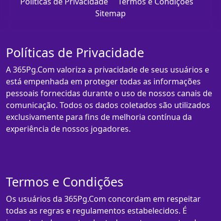
Políticas de Privacidade
Termos e Condições
Sitemap
Políticas de Privacidade
A 365Pg.Com valoriza a privacidade de seus usuários e
está empenhada em proteger todas as informações
pessoais fornecidas durante o uso de nossos canais de
comunicação. Todos os dados coletados são utilizados
exclusivamente para fins de melhoria contínua da
experiência de nossos jogadores.
Termos e Condições
Os usuários da 365Pg.Com concordam em respeitar
todas as regras e regulamentos estabelecidos. É