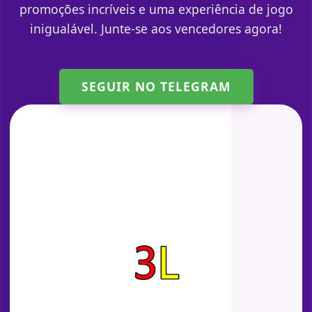
promoções incríveis e uma experiência de jogo
inigualável. Junte-se aos vencedores agora!
SEGUIR NO TELEGRAM