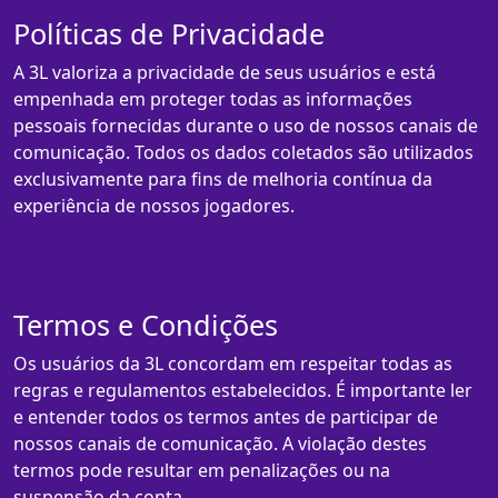
Políticas de Privacidade
A 3L valoriza a privacidade de seus usuários e está
empenhada em proteger todas as informações
pessoais fornecidas durante o uso de nossos canais de
comunicação. Todos os dados coletados são utilizados
exclusivamente para fins de melhoria contínua da
experiência de nossos jogadores.
Termos e Condições
Os usuários da 3L concordam em respeitar todas as
regras e regulamentos estabelecidos. É importante ler
e entender todos os termos antes de participar de
nossos canais de comunicação. A violação destes
termos pode resultar em penalizações ou na
suspensão da conta.