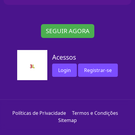
SEGUIR AGORA
Acessos
Login
Registrar-se
Políticas de Privacidade
Termos e Condições
Sitemap