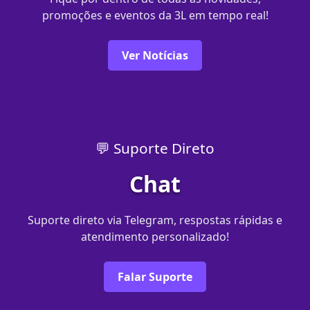
promoções e eventos da 3L em tempo real!
Ver Notícias
💬 Suporte Direto
Chat
Suporte direto via Telegram, respostas rápidas e
atendimento personalizado!
Falar Suporte