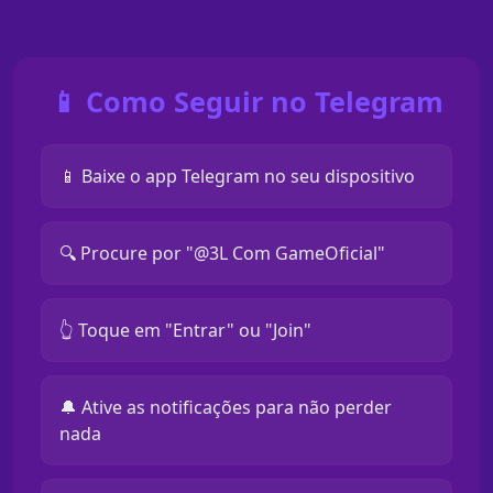
📱 Como Seguir no Telegram
📱 Baixe o app Telegram no seu dispositivo
🔍 Procure por "@3L Com GameOficial"
👆 Toque em "Entrar" ou "Join"
🔔 Ative as notificações para não perder
nada