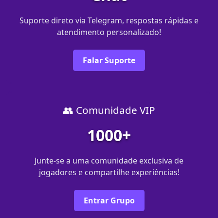
Suporte direto via Telegram, respostas rápidas e
atendimento personalizado!
Falar Suporte
👥 Comunidade VIP
1000+
Junte-se a uma comunidade exclusiva de
jogadores e compartilhe experiências!
Entrar Grupo