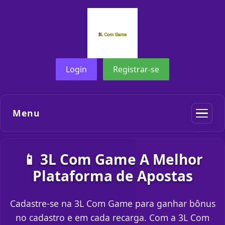
Login
Registrar-se
Menu
📱 3L Com Game A Melhor
Plataforma de Apostas
Cadastre-se na 3L Com Game para ganhar bônus
no cadastro e em cada recarga. Com a 3L Com