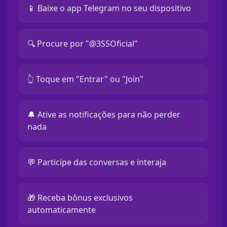
📱 Baixe o app Telegram no seu dispositivo
🔍 Procure por "@3SSOficial"
👆 Toque em "Entrar" ou "Join"
🔔 Ative as notificações para não perder
nada
💬 Participe das conversas e interaja
🎁 Receba bônus exclusivos
automaticamente