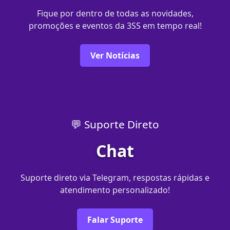
Fique por dentro de todas as novidades,
promoções e eventos da 3SS em tempo real!
Ver Notícias
💬 Suporte Direto
Chat
Suporte direto via Telegram, respostas rápidas e
atendimento personalizado!
Falar Suporte