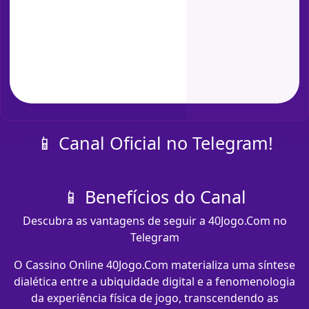
📱 Canal Oficial no Telegram!
📱 Benefícios do Canal
Descubra as vantagens de seguir a 40Jogo.Com no
Telegram
O Cassino Online 40Jogo.Com materializa uma síntese
dialética entre a ubiquidade digital e a fenomenologia
da experiência física de jogo, transcendendo as