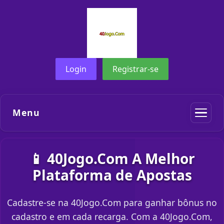
Login
Registrar-se
Menu
📱 40Jogo.Com A Melhor
Plataforma de Apostas
Cadastre-se na 40Jogo.Com para ganhar bônus no
cadastro e em cada recarga. Com a 40Jogo.Com,