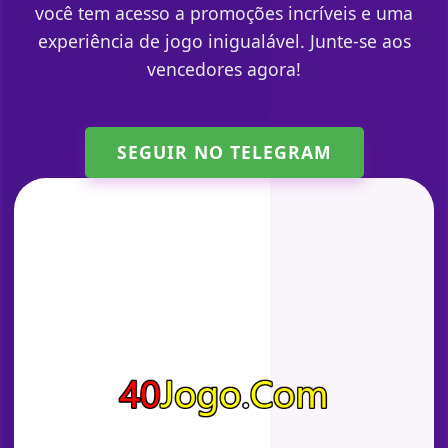
você tem acesso a promoções incríveis e uma
experiência de jogo inigualável. Junte-se aos
vencedores agora!
SEGUIR NO TELEGRAM