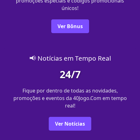
promoções especiais e códigos promocionais
únicos!
Ver Bônus
📢 Notícias em Tempo Real
24/7
Fique por dentro de todas as novidades,
promoções e eventos da 40Jogo.Com em tempo
real!
Ver Notícias