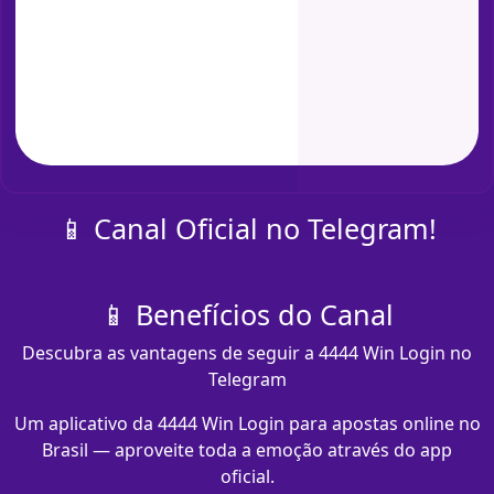
📱 Canal Oficial no Telegram!
📱 Benefícios do Canal
Descubra as vantagens de seguir a 4444 Win Login no
Telegram
Um aplicativo da 4444 Win Login para apostas online no
Brasil — aproveite toda a emoção através do app
oficial.