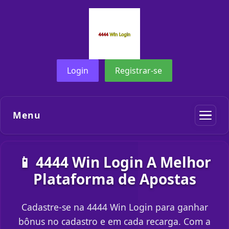
Login
Registrar-se
Menu
📱 4444 Win Login A Melhor
Plataforma de Apostas
Cadastre-se na 4444 Win Login para ganhar
bônus no cadastro e em cada recarga. Com a