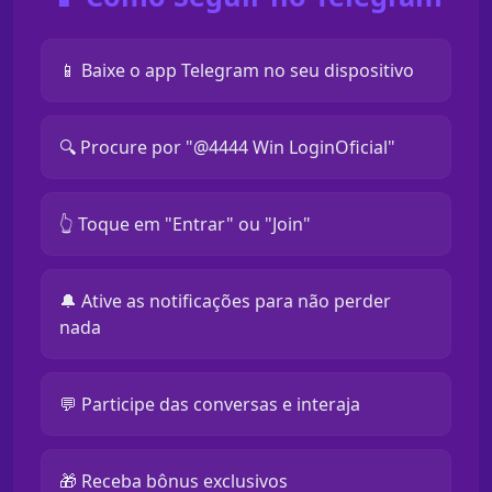
📱 Baixe o app Telegram no seu dispositivo
🔍 Procure por "@4444 Win LoginOficial"
👆 Toque em "Entrar" ou "Join"
🔔 Ative as notificações para não perder
nada
💬 Participe das conversas e interaja
🎁 Receba bônus exclusivos