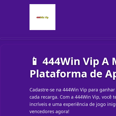
📱 444Win Vip A
Plataforma de A
Cadastre-se na 444Win Vip para ganhar
cada recarga. Com a 444Win Vip, você 
incríveis e uma experiência de jogo inig
vencedores agora!