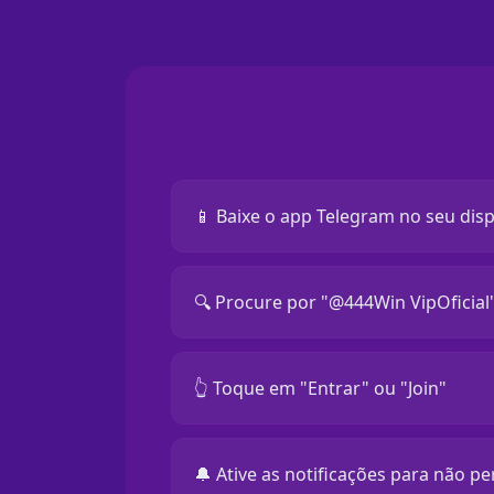
📱 Baixe o app Telegram no seu disp
🔍 Procure por "@444Win VipOficial
👆 Toque em "Entrar" ou "Join"
🔔 Ative as notificações para não p