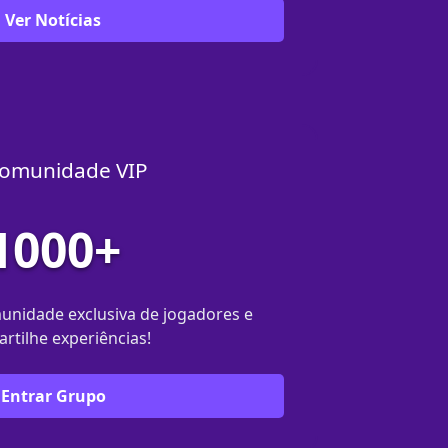
Ver Notícias
Comunidade VIP
1000+
unidade exclusiva de jogadores e
rtilhe experiências!
Entrar Grupo