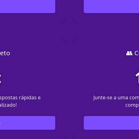
reto
👥 
t
espostas rápidas e
Junte-se a uma com
lizado!
compa
e