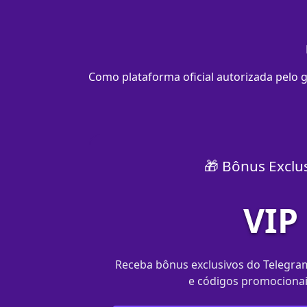
Como plataforma oficial autorizada pelo g
🎁 Bônus Exclu
VIP
Receba bônus exclusivos do Telegra
e códigos promocionai