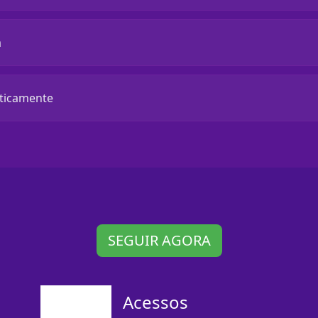
a
aticamente
SEGUIR AGORA
Acessos