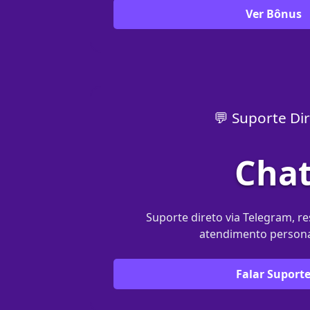
Ver Bônus
💬 Suporte Di
Cha
Suporte direto via Telegram, r
atendimento persona
Falar Suport