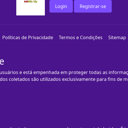
Login
Registrar-se
Políticas de Privacidade
Termos e Condições
Sitemap
de
s usuários e está empenhada em proteger todas as informa
os coletados são utilizados exclusivamente para fins de m