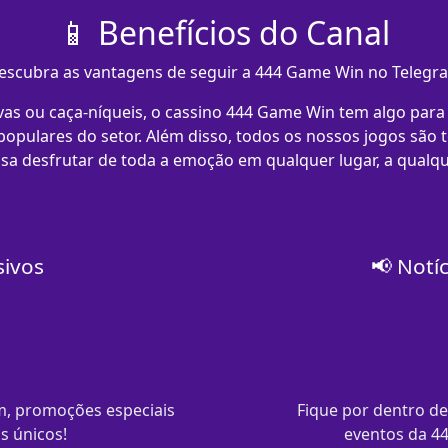
📱 Benefícios do Canal
escubra as vantagens de seguir a 444 Game Win no Telegr
vas ou caça-níqueis, o cassino 444 Game Win tem algo par
opulares do setor. Além disso, todos os nossos jogos são 
sa desfrutar de toda a emoção em qualquer lugar, a qualqu
sivos
📢 Notí
m, promoções especiais
Fique por dentro d
s únicos!
eventos da 4