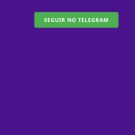
SEGUIR NO TELEGRAM