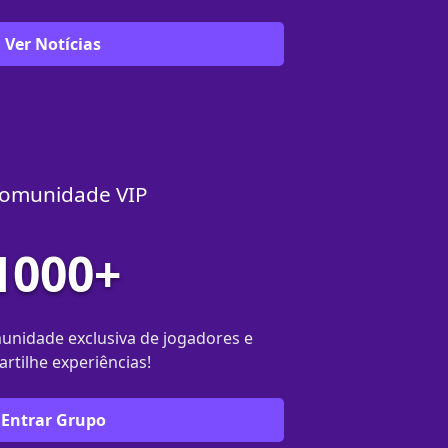
Ver Notícias
Comunidade VIP
1000+
unidade exclusiva de jogadores e
rtilhe experiências!
Entrar Grupo