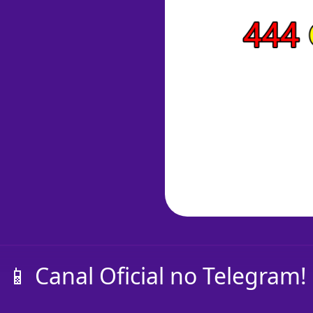
📱 Canal Oficial no Telegram!