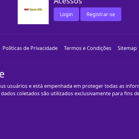
Acessos
Login
Registrar-se
Políticas de Privacidade
Termos e Condições
Sitemap
de
seus usuários e está empenhada em proteger todas as infor
dados coletados são utilizados exclusivamente para fins d