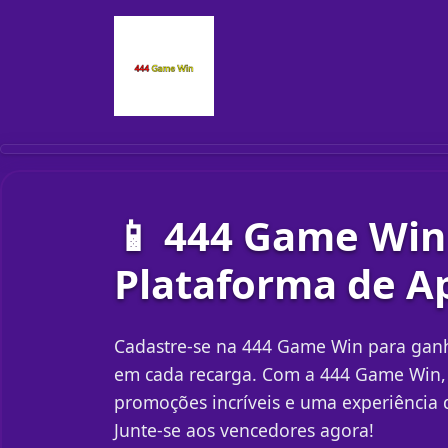
📱 444 Game Win
Plataforma de A
Cadastre-se na 444 Game Win para ganh
em cada recarga. Com a 444 Game Win, 
promoções incríveis e uma experiência d
Junte-se aos vencedores agora!