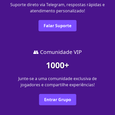
Suporte direto via Telegram, respostas rápidas e
atendimento personalizado!
Falar Suporte
👥 Comunidade VIP
1000+
Junte-se a uma comunidade exclusiva de
jogadores e compartilhe experiências!
Entrar Grupo