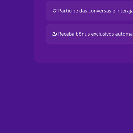
💬 Participe das conversas e interaj
🎁 Receba bônus exclusivos autom