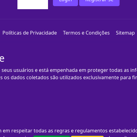
Políticas de Privacidade
Termos e Condições
Sitemap
de
de seus usuários e está empenhada em proteger todas as in
 os dados coletados são utilizados exclusivamente para fi
em respeitar todas as regras e regulamentos estabelecidos