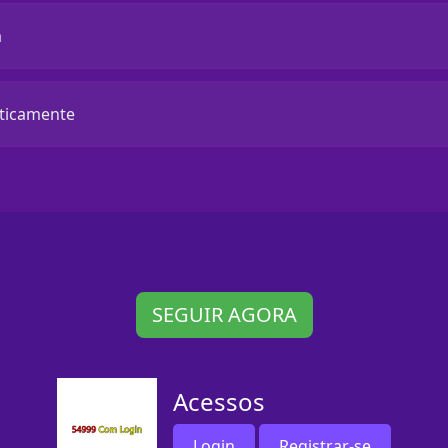
a
aticamente
SEGUIR AGORA
Acessos
Login
Registrar-se