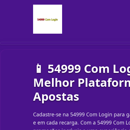
📱 54999 Com Lo
Melhor Platafor
Apostas
Cadastre-se na 54999 Com Login para g
e em cada recarga. Com a 54999 Com Lo