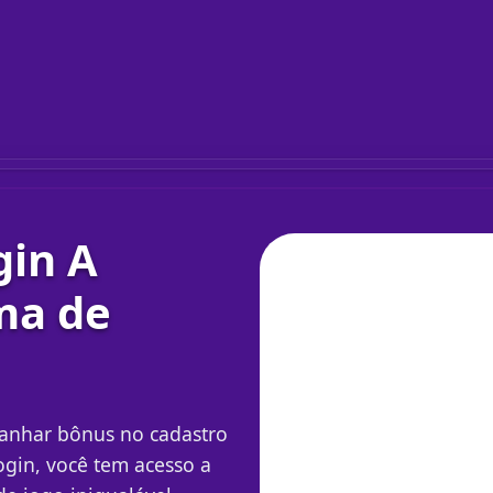
gin A
ma de
anhar bônus no cadastro
gin, você tem acesso a