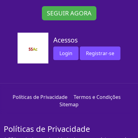
SEGUIR AGORA
Acessos
Login
Registrar-se
Políticas de Privacidade
Termos e Condições
Sitemap
Políticas de Privacidade