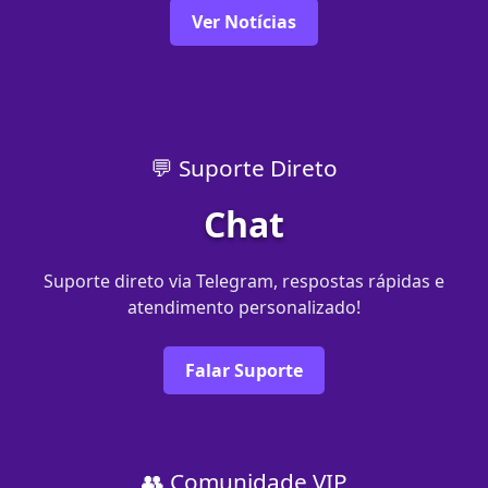
Ver Notícias
💬 Suporte Direto
Chat
Suporte direto via Telegram, respostas rápidas e
atendimento personalizado!
Falar Suporte
👥 Comunidade VIP