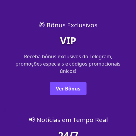
🎁 Bônus Exclusivos
VIP
Receba bônus exclusivos do Telegram,
promoções especiais e códigos promocionais
únicos!
Ver Bônus
📢 Notícias em Tempo Real
24/7