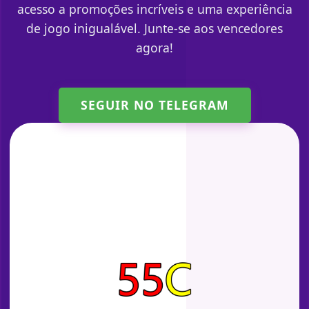
acesso a promoções incríveis e uma experiência
de jogo inigualável. Junte-se aos vencedores
agora!
SEGUIR NO TELEGRAM