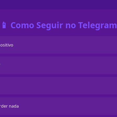
📱 Como Seguir no Telegram
ositivo
"
erder nada