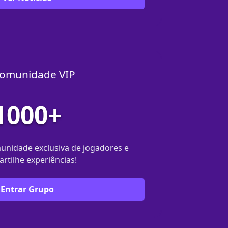
Comunidade VIP
1000+
unidade exclusiva de jogadores e
rtilhe experiências!
Entrar Grupo