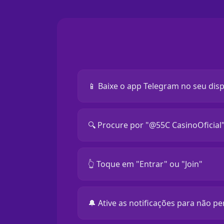
📱 Baixe o app Telegram no seu disp
🔍 Procure por "@55C CasinoOficial
👆 Toque em "Entrar" ou "Join"
🔔 Ative as notificações para não p