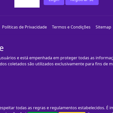
Políticas de Privacidade
Termos e Condições
Sitemap
de
s usuários e está empenhada em proteger todas as informa
os coletados são utilizados exclusivamente para fins de m
peitar todas as regras e regulamentos estabelecidos. É i