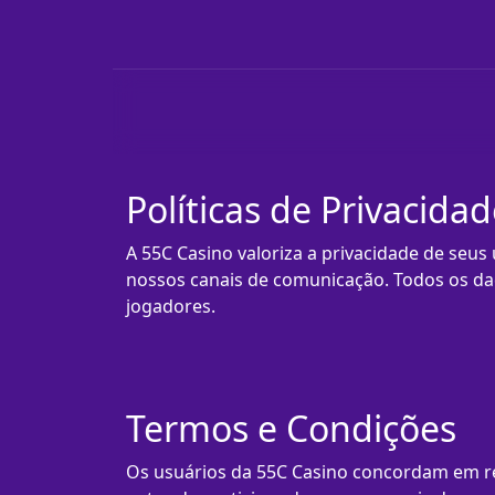
Políticas de Privacida
A 55C Casino valoriza a privacidade de seu
nossos canais de comunicação. Todos os dad
jogadores.
Termos e Condições
Os usuários da 55C Casino concordam em res