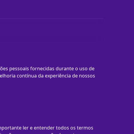
ções pessoais fornecidas durante o uso de
elhoria contínua da experiência de nossos
mportante ler e entender todos os termos