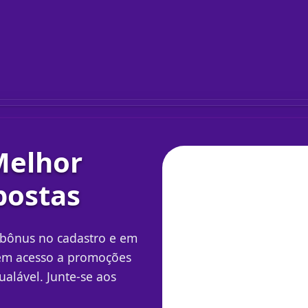
Melhor
postas
 bônus no cadastro e em
tem acesso a promoções
ualável. Junte-se aos