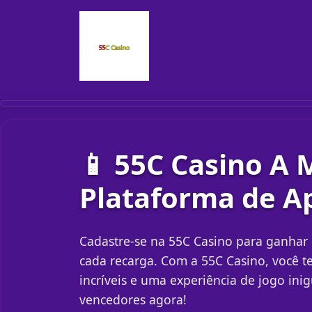
📱 55C Casino A 
Plataforma de A
Cadastre-se na 55C Casino para ganhar
cada recarga. Com a 55C Casino, você 
incríveis e uma experiência de jogo inig
vencedores agora!