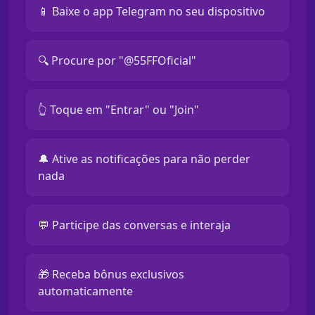
📱 Baixe o app Telegram no seu dispositivo
🔍 Procure por "@55FFOficial"
👆 Toque em "Entrar" ou "Join"
🔔 Ative as notificações para não perder
nada
💬 Participe das conversas e interaja
🎁 Receba bônus exclusivos
automaticamente