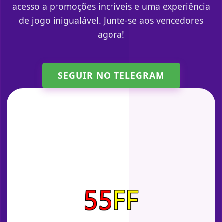
acesso a promoções incríveis e uma experiência
de jogo inigualável. Junte-se aos vencedores
agora!
SEGUIR NO TELEGRAM