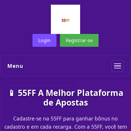
Login
Registrar-se
Menu
📱 55FF A Melhor Plataforma
de Apostas
Cadastre-se na 55FF para ganhar bônus no
cadastro e em cada recarga. Com a 55FF, você tem