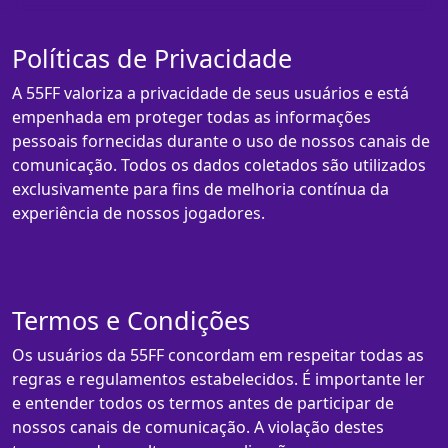
Políticas de Privacidade
A 55FF valoriza a privacidade de seus usuários e está
empenhada em proteger todas as informações
pessoais fornecidas durante o uso de nossos canais de
comunicação. Todos os dados coletados são utilizados
exclusivamente para fins de melhoria contínua da
experiência de nossos jogadores.
Termos e Condições
Os usuários da 55FF concordam em respeitar todas as
regras e regulamentos estabelecidos. É importante ler
e entender todos os termos antes de participar de
nossos canais de comunicação. A violação destes