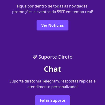
Fique por dentro de todas as novidades,
promoções e eventos da 55FF em tempo real!
Ver Notícias
💬 Suporte Direto
Chat
Suporte direto via Telegram, respostas rápidas e
atendimento personalizado!
Falar Suporte