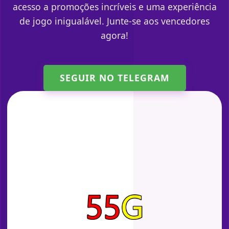
acesso a promoções incríveis e uma experiência
de jogo inigualável. Junte-se aos vencedores
agora!
SEGUIR NO TELEGRAM