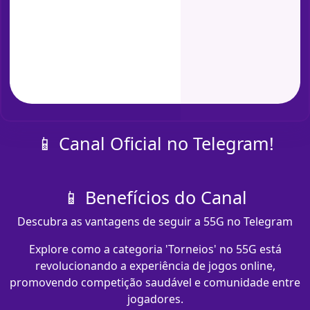
📱 Canal Oficial no Telegram!
📱 Benefícios do Canal
Descubra as vantagens de seguir a 55G no Telegram
Explore como a categoria 'Torneios' no 55G está
revolucionando a experiência de jogos online,
promovendo competição saudável e comunidade entre
jogadores.