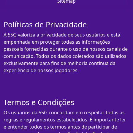
Sitemap
Políticas de Privacidade
A 55G valoriza a privacidade de seus usuários e está
empenhada em proteger todas as informações
pessoais fornecidas durante o uso de nossos canais de
comunicação. Todos os dados coletados são utilizados
exclusivamente para fins de melhoria contínua da
experiência de nossos jogadores.
Termos e Condições
Os usuários da 55G concordam em respeitar todas as
regras e regulamentos estabelecidos. É importante ler
e entender todos os termos antes de participar de