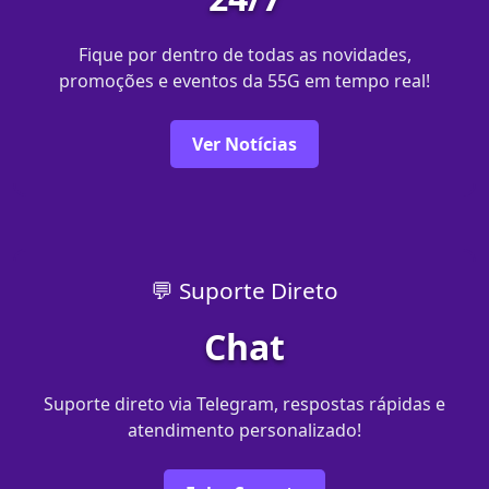
Fique por dentro de todas as novidades,
promoções e eventos da 55G em tempo real!
Ver Notícias
💬 Suporte Direto
Chat
Suporte direto via Telegram, respostas rápidas e
atendimento personalizado!