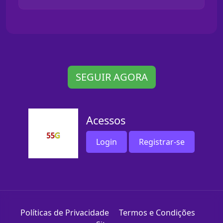
SEGUIR AGORA
Acessos
Login
Registrar-se
Políticas de Privacidade
Termos e Condições