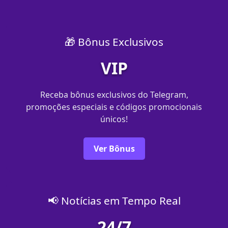
🎁 Bônus Exclusivos
VIP
Receba bônus exclusivos do Telegram,
promoções especiais e códigos promocionais
únicos!
Ver Bônus
📢 Notícias em Tempo Real
24/7