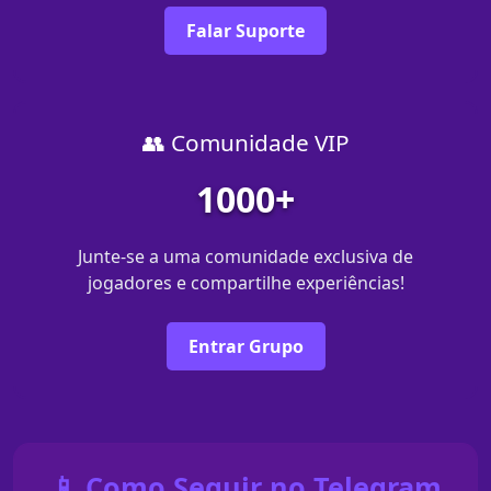
Falar Suporte
👥 Comunidade VIP
1000+
Junte-se a uma comunidade exclusiva de
jogadores e compartilhe experiências!
Entrar Grupo
📱 Como Seguir no Telegram