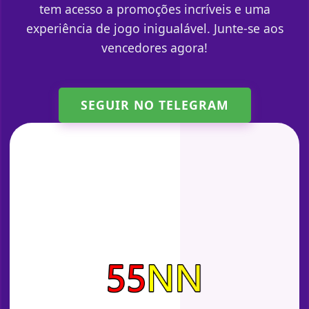
tem acesso a promoções incríveis e uma
experiência de jogo inigualável. Junte-se aos
vencedores agora!
SEGUIR NO TELEGRAM