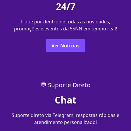
24/7
Fique por dentro de todas as novidades,
promoções e eventos da 55NN em tempo real!
Ver Notícias
💬 Suporte Direto
Chat
Suporte direto via Telegram, respostas rápidas e
atendimento personalizado!