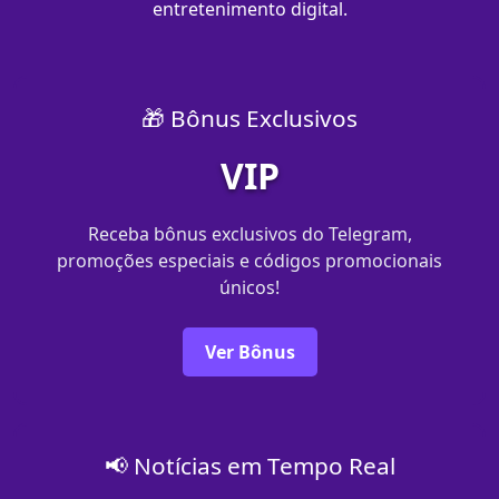
entretenimento digital.
🎁 Bônus Exclusivos
VIP
Receba bônus exclusivos do Telegram,
promoções especiais e códigos promocionais
únicos!
Ver Bônus
📢 Notícias em Tempo Real