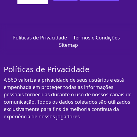
Políticas de Privacidade
Termos e Condições
Sitemap
Políticas de Privacidade
A 56D valoriza a privacidade de seus usuários e está
empenhada em proteger todas as informações
pessoais fornecidas durante o uso de nossos canais de
comunicação. Todos os dados coletados são utilizados
exclusivamente para fins de melhoria contínua da
experiência de nossos jogadores.