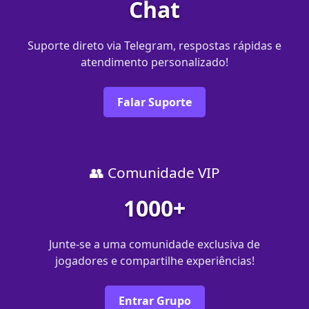
Chat
Suporte direto via Telegram, respostas rápidas e
atendimento personalizado!
Falar Suporte
👥 Comunidade VIP
1000+
Junte-se a uma comunidade exclusiva de
jogadores e compartilhe experiências!
Entrar Grupo