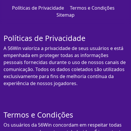
Políticas de Privacidade
Termos e Condições
Sitemap
Políticas de Privacidade
A 56Win valoriza a privacidade de seus usuários e está
empenhada em proteger todas as informações
pessoais fornecidas durante o uso de nossos canais de
comunicação. Todos os dados coletados são utilizados
exclusivamente para fins de melhoria contínua da
experiência de nossos jogadores.
Termos e Condições
Os usuários da 56Win concordam em respeitar todas