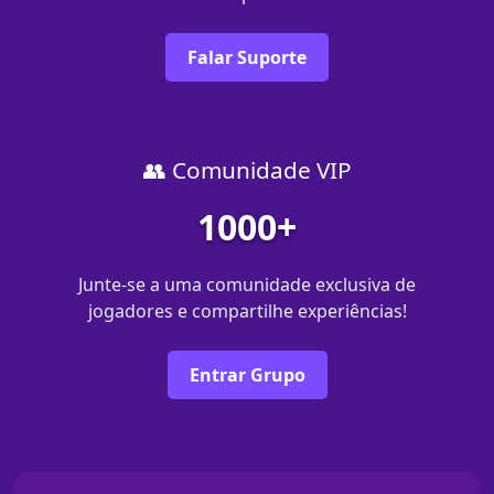
Falar Suporte
👥 Comunidade VIP
1000+
Junte-se a uma comunidade exclusiva de
jogadores e compartilhe experiências!
Entrar Grupo