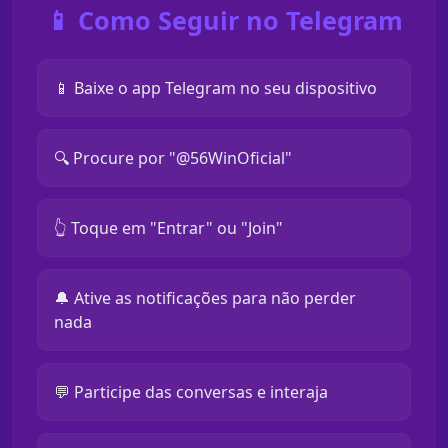
📱 Como Seguir no Telegram
📱 Baixe o app Telegram no seu dispositivo
🔍 Procure por "@56WinOficial"
👆 Toque em "Entrar" ou "Join"
🔔 Ative as notificações para não perder
nada
💬 Participe das conversas e interaja