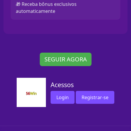
🎁 Receba bônus exclusivos
automaticamente
SEGUIR AGORA
Acessos
Login
Registrar-se