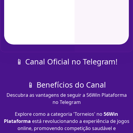
📱 Canal Oficial no Telegram!
📱 Benefícios do Canal
Descubra as vantagens de seguir a 56Win Plataforma
no Telegram
Explore como a categoria 'Torneios' no
56Win
Plataforma
está revolucionando a experiência de jogos
online, promovendo competição saudável e