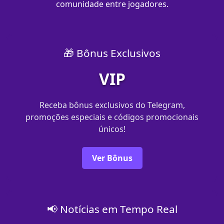
comunidade entre jogadores.
🎁 Bônus Exclusivos
VIP
Receba bônus exclusivos do Telegram,
promoções especiais e códigos promocionais
únicos!
Ver Bônus
📢 Notícias em Tempo Real