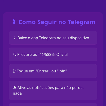
📱 Como Seguir no Telegram
📱 Baixe o app Telegram no seu dispositivo
🔍 Procure por "@588BrlOficial"
👆 Toque em "Entrar" ou "Join"
🔔 Ative as notificações para não perder
nada