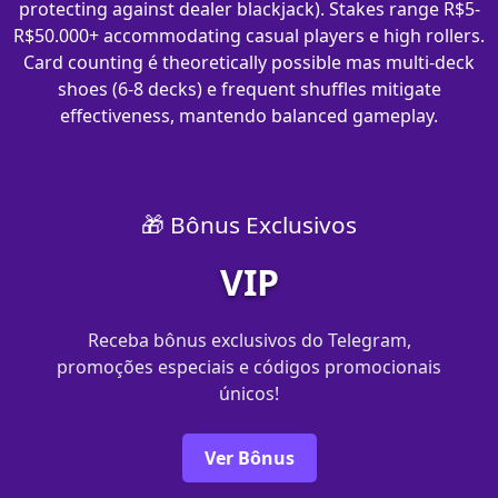
protecting against dealer blackjack). Stakes range R$5-
R$50.000+ accommodating casual players e high rollers.
Card counting é theoretically possible mas multi-deck
shoes (6-8 decks) e frequent shuffles mitigate
effectiveness, mantendo balanced gameplay.
🎁 Bônus Exclusivos
VIP
Receba bônus exclusivos do Telegram,
promoções especiais e códigos promocionais
únicos!
Ver Bônus