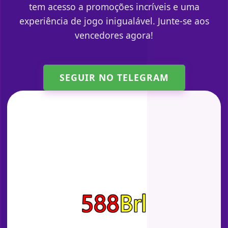
tem acesso a promoções incríveis e uma
experiência de jogo inigualável. Junte-se aos
vencedores agora!
SEGUIR NO TELEGRAM