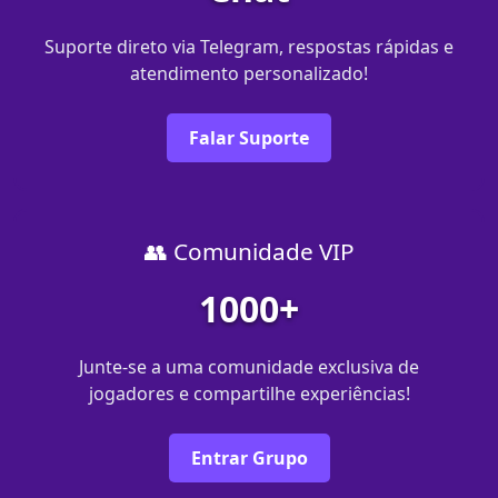
Suporte direto via Telegram, respostas rápidas e
atendimento personalizado!
Falar Suporte
👥 Comunidade VIP
1000+
Junte-se a uma comunidade exclusiva de
jogadores e compartilhe experiências!
Entrar Grupo