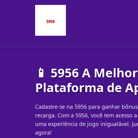
📱 5956 A Melhor
Plataforma de A
Cadastre-se na 5956 para ganhar bônus
recarga. Com a 5956, você tem acesso a
uma experiência de jogo inigualável. J
agora!