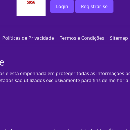
Login
Registrar-se
Políticas de Privacidade
Termos e Condições
Sitemap
de
rios e está empenhada em proteger todas as informações p
tados são utilizados exclusivamente para fins de melhoria