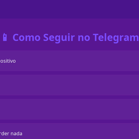
📱 Como Seguir no Telegram
ositivo
erder nada