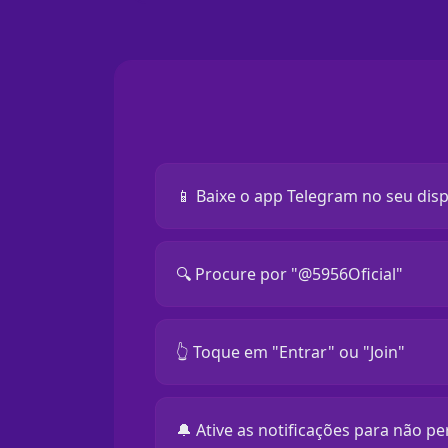
📱 Baixe o app Telegram no seu disp
🔍 Procure por "@5956Oficial"
👆 Toque em "Entrar" ou "Join"
🔔 Ative as notificações para não p