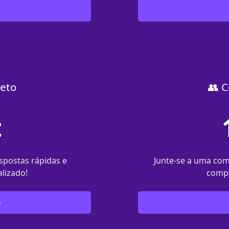
reto
👥 
t
espostas rápidas e
Junte-se a uma com
lizado!
compa
e