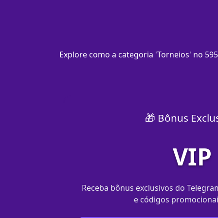
Explore como a categoria 'Torneios' no 5
🎁 Bônus Exclu
VIP
Receba bônus exclusivos do Telegra
e códigos promocionai