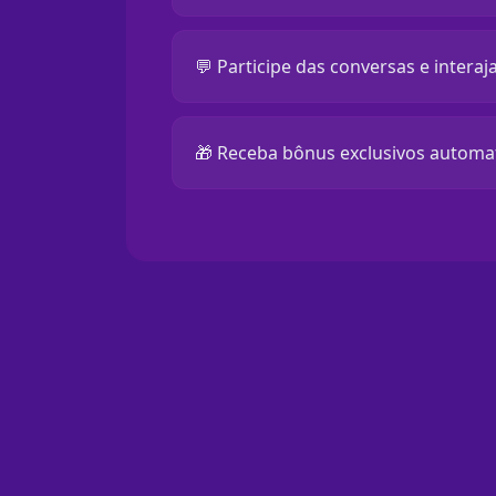
💬 Participe das conversas e interaj
🎁 Receba bônus exclusivos autom