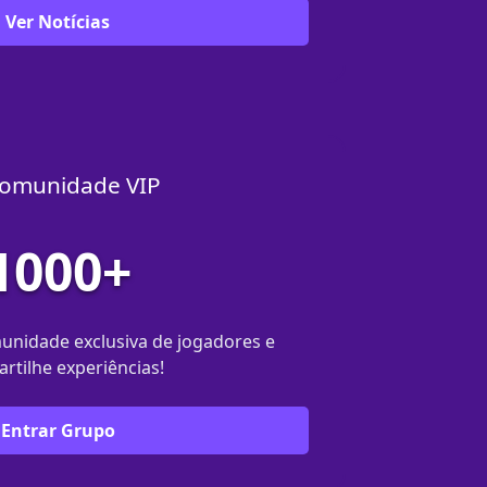
Ver Notícias
Comunidade VIP
1000+
unidade exclusiva de jogadores e
rtilhe experiências!
Entrar Grupo