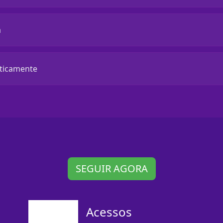
a
aticamente
SEGUIR AGORA
Acessos