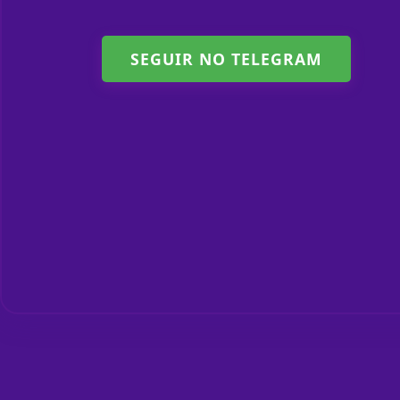
SEGUIR NO TELEGRAM