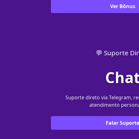
Ver Bônus
💬 Suporte Di
Cha
Suporte direto via Telegram, r
atendimento persona
Falar Suport