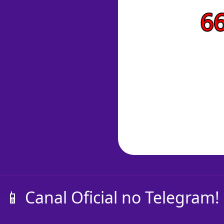
📱 Canal Oficial no Telegram!