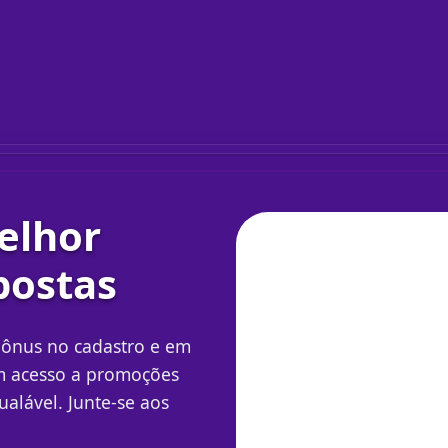
elhor
postas
bônus no cadastro e em
em acesso a promoções
ualável. Junte-se aos