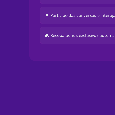
💬 Participe das conversas e interaj
🎁 Receba bônus exclusivos autom