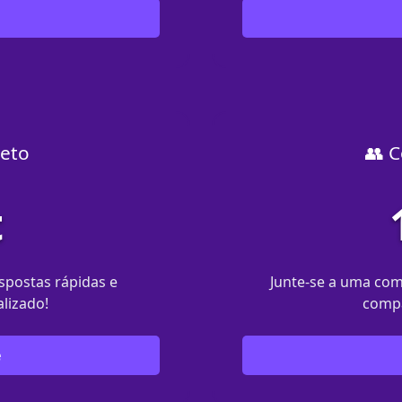
reto
👥 
t
espostas rápidas e
Junte-se a uma com
lizado!
compa
e