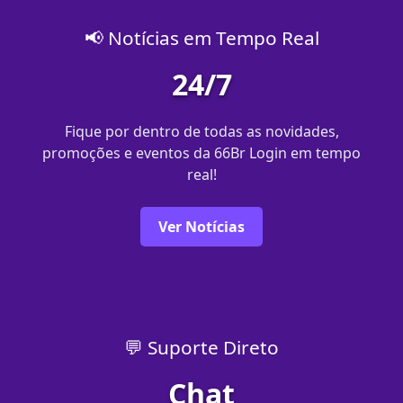
📢 Notícias em Tempo Real
24/7
Fique por dentro de todas as novidades,
promoções e eventos da 66Br Login em tempo
real!
Ver Notícias
💬 Suporte Direto
Chat