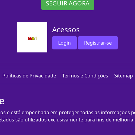
SEGUIR AGORA
Acessos
Login
Registrar-se
Políticas de Privacidade
Termos e Condições
Sitemap
de
ários e está empenhada em proteger todas as informações p
tados são utilizados exclusivamente para fins de melhoria