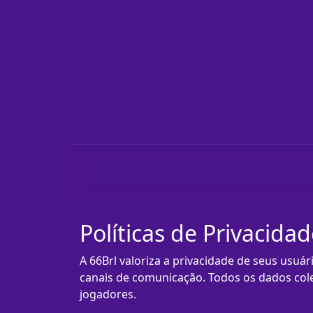
Políticas de Privacida
A 66Brl valoriza a privacidade de seus usu
canais de comunicação. Todos os dados cole
jogadores.