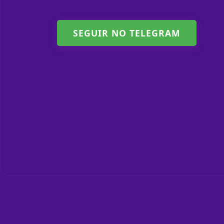
SEGUIR NO TELEGRAM