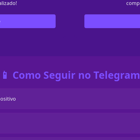
lizado!
compa
e
📱 Como Seguir no Telegram
ositivo