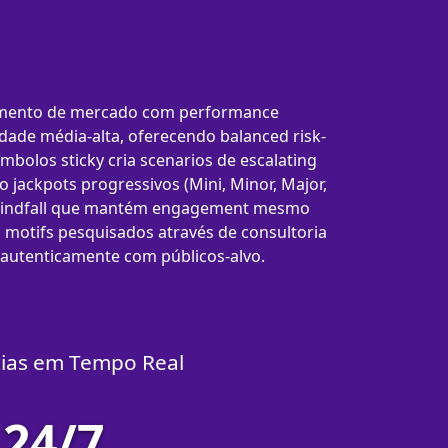
segmento de mercado com performance
ade média-alta, oferecendo balanced risk-
bolos sticky cria scenarios de escalating
 jackpots progressivos (Mini, Minor, Major,
se windfall que mantém engagement mesmo
 motifs pesquisados através de consultoria
 autenticamente com públicos-alvo.
cias em Tempo Real
24/7