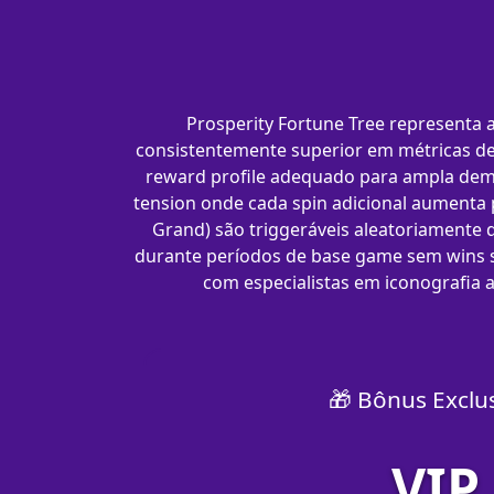
Prosperity Fortune Tree representa
consistentemente superior em métricas de
reward profile adequado para ampla demog
tension onde cada spin adicional aumenta p
Grand) são triggeráveis aleatoriamente
durante períodos de base game sem wins si
com especialistas em iconografia 
🎁 Bônus Exclu
VIP