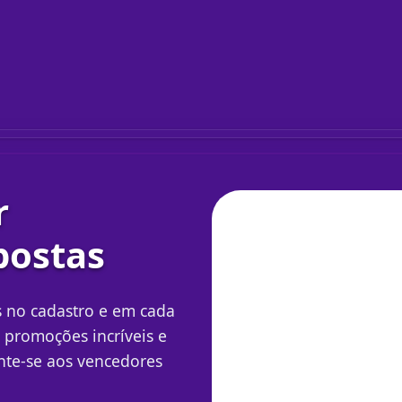
r
postas
s no cadastro e em cada
 promoções incríveis e
unte-se aos vencedores