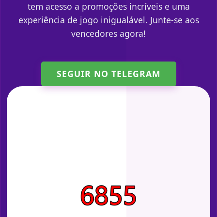
tem acesso a promoções incríveis e uma
experiência de jogo inigualável. Junte-se aos
vencedores agora!
SEGUIR NO TELEGRAM