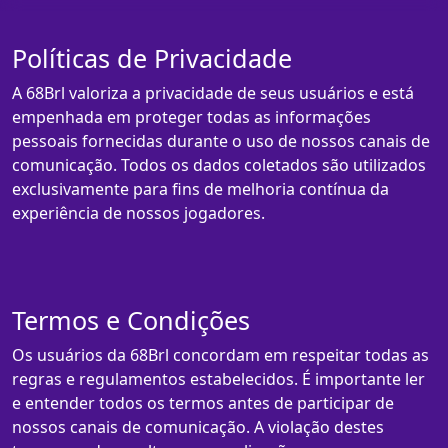
Políticas de Privacidade
A 68Brl valoriza a privacidade de seus usuários e está
empenhada em proteger todas as informações
pessoais fornecidas durante o uso de nossos canais de
comunicação. Todos os dados coletados são utilizados
exclusivamente para fins de melhoria contínua da
experiência de nossos jogadores.
Termos e Condições
Os usuários da 68Brl concordam em respeitar todas as
regras e regulamentos estabelecidos. É importante ler
e entender todos os termos antes de participar de
nossos canais de comunicação. A violação destes