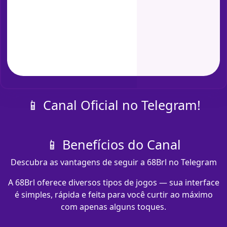
📱 Canal Oficial no Telegram!
📱 Benefícios do Canal
Descubra as vantagens de seguir a 68Brl no Telegram
A 68Brl oferece diversos tipos de jogos — sua interface
é simples, rápida e feita para você curtir ao máximo
com apenas alguns toques.