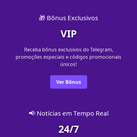
🎁 Bônus Exclusivos
VIP
Receba bônus exclusivos do Telegram,
promoções especiais e códigos promocionais
únicos!
Ver Bônus
📢 Notícias em Tempo Real
24/7