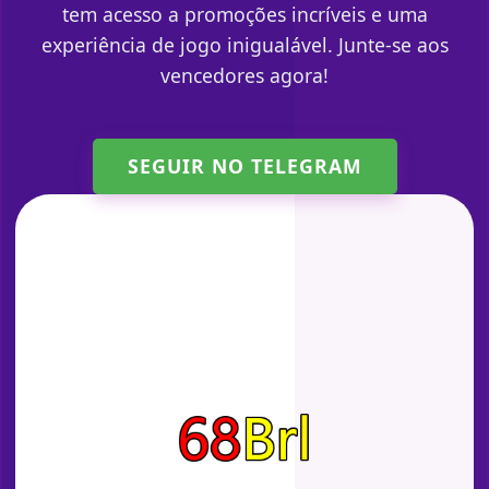
tem acesso a promoções incríveis e uma
experiência de jogo inigualável. Junte-se aos
vencedores agora!
SEGUIR NO TELEGRAM