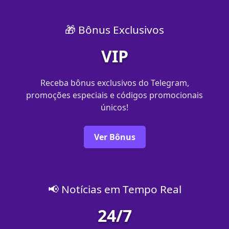
🎁 Bônus Exclusivos
VIP
Receba bônus exclusivos do Telegram,
promoções especiais e códigos promocionais
únicos!
Ver Bônus
📢 Notícias em Tempo Real
24/7