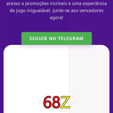
acesso a promoções incríveis e uma experiência
de jogo inigualável. Junte-se aos vencedores
agora!
SEGUIR NO TELEGRAM