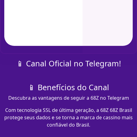
📱 Canal Oficial no Telegram!
📱 Benefícios do Canal
Descubra as vantagens de seguir a 68Z no Telegram
Com tecnologia SSL de última geração, a 68Z 68Z Brasil
protege seus dados e se torna a marca de cassino mais
confiável do Brasil.