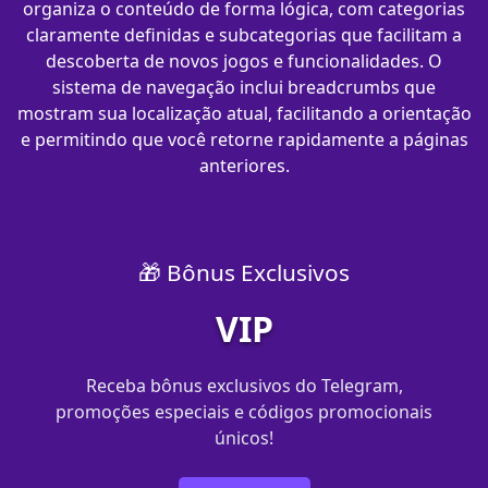
organiza o conteúdo de forma lógica, com categorias
claramente definidas e subcategorias que facilitam a
descoberta de novos jogos e funcionalidades. O
sistema de navegação inclui breadcrumbs que
mostram sua localização atual, facilitando a orientação
e permitindo que você retorne rapidamente a páginas
anteriores.
🎁 Bônus Exclusivos
VIP
Receba bônus exclusivos do Telegram,
promoções especiais e códigos promocionais
únicos!