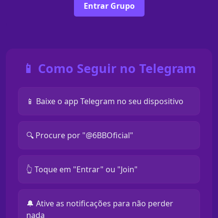
Entrar Grupo
📱 Como Seguir no Telegram
📱 Baixe o app Telegram no seu dispositivo
🔍 Procure por "@6BBOficial"
👆 Toque em "Entrar" ou "Join"
🔔 Ative as notificações para não perder
nada