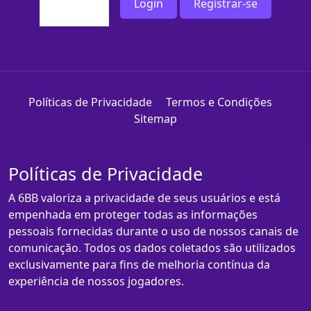
Login
Registrar-se
Políticas de Privacidade
Termos e Condições
Sitemap
Políticas de Privacidade
A 6BB valoriza a privacidade de seus usuários e está
empenhada em proteger todas as informações
pessoais fornecidas durante o uso de nossos canais de
comunicação. Todos os dados coletados são utilizados
exclusivamente para fins de melhoria contínua da
experiência de nossos jogadores.