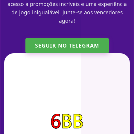
acesso a promoções incríveis e uma experiência
de jogo inigualável. Junte-se aos vencedores
agora!
SEGUIR NO TELEGRAM